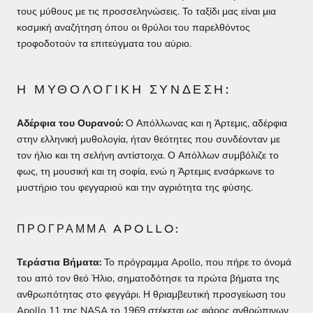
τους μύθους με τις προσσεληνώσεις. Το ταξίδι μας είναι μια
κοσμική αναζήτηση όπου οι θρύλοι του παρελθόντος
τροφοδοτούν τα επιτεύγματα του αύριο.
Η ΜΥΘΟΛΟΓΙΚΉ ΣΎΝΔΕΣΗ:
Αδέρφια του Ουρανού:
Ο Απόλλωνας και η Άρτεμις, αδέρφια
στην ελληνική μυθολογία, ήταν θεότητες που συνδέονταν με
τον ήλιο και τη σελήνη αντίστοιχα. Ο Απόλλων συμβόλιζε το
φως, τη μουσική και τη σοφία, ενώ η Άρτεμις ενσάρκωνε το
μυστήριο του φεγγαριού και την αγριότητα της φύσης.
ΠΡΌΓΡΑΜΜΑ APOLLO:
Τεράστια
Βήματα
:
Το πρόγραμμα Apollo, που πήρε το όνομά
του από τον θεό Ήλιο, σηματοδότησε τα πρώτα βήματα της
ανθρωπότητας στο φεγγάρι. Η θριαμβευτική προσγείωση του
Apollo 11 της NASA το 1969 στέκεται ως φάρος ανθρώπινων