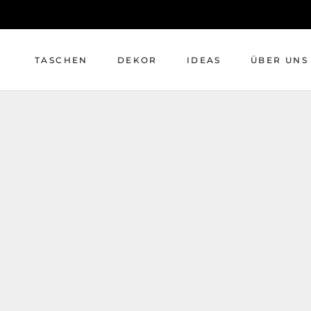
Direkt
zum
Inhalt
TASCHEN
DEKOR
IDEAS
ÜBER UNS
TASCHEN
DEKOR
IDEAS
ÜBER UNS